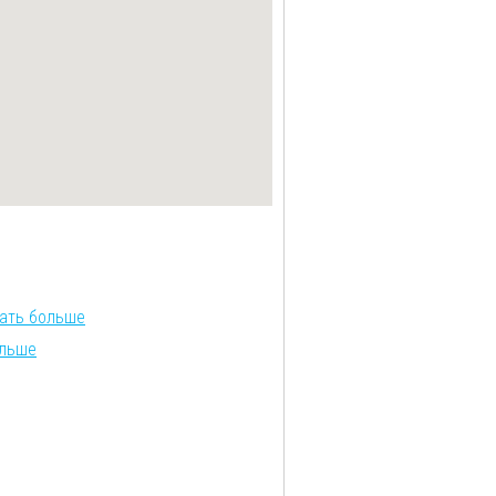
нать больше
ольше