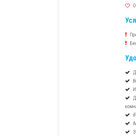
О
Усл
Пр
Бе
Удо
Д
В
И
Д
комн
i
i
З