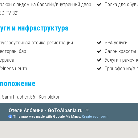
алкон с видом на бассейн/внутренний двор
Полка для обув
ED TV 32'
уги и инфраструктура
руглосуточная стойка регистрации
SPA услуги
есторан, бар
Салон красоты
ерраса
Услуги прачечн
elness центр
Трансфер из/в 
сположение
 Sami Frasheri,56 - Kompleksi