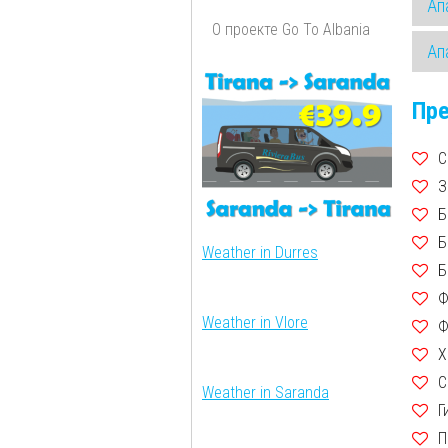
Ап
О проекте Go To Albania
Ап
Пр
С
З
Б
Б
Weather in Durres
Б
Ф
Weather in Vlore
Ф
Х
С
Weather in Saranda
Г
П