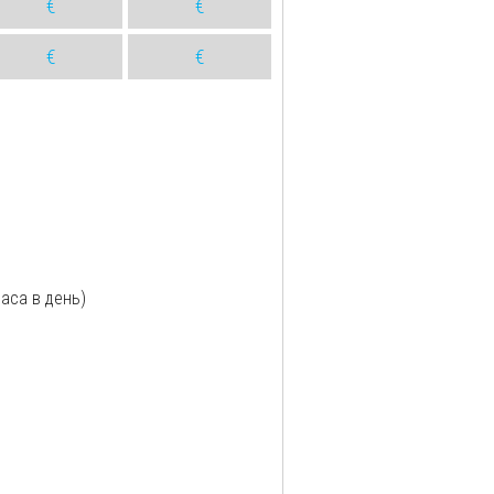
€
€
€
€
аса в день)