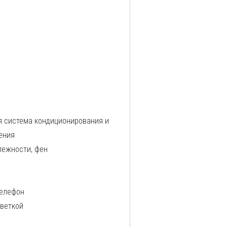
 система кондиционирования и
ения
лежности, фен
телефон
светкой