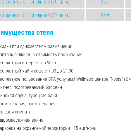
артаменты с 1 спальней (70 кв.м.)
95 €
артаменты с 1 спальней (77 кв.м.)
95 €
еимущества отеля
кидки при одноместном размещении
автрак включен в стоимость проживания
есплатный интернет по Wi-Fi
есплатный чай и кофе с 7:00 до 21:00
есплатное пользование SPA услугами Wellness центра "Nobis" (2 ч
итнес, подогреваемый бассейн
инская сауна, турецкая баня
ромотерапия, ароматерапия
олевая комната
идромассажная ванна
арковка на охраняемой территории - 15 eur/ночь