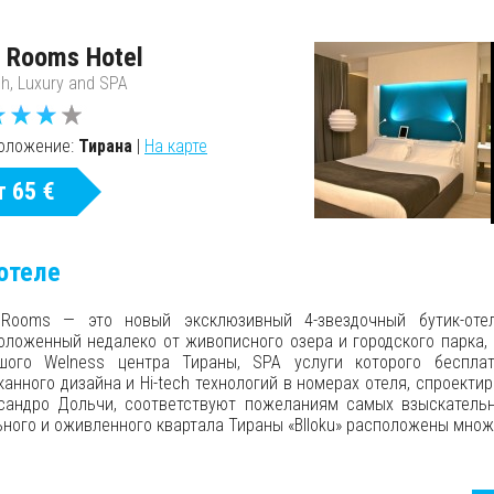
 Rooms Hotel
ch, Luxury and SPA
оложение:
Тирана
|
На карте
т 65 €
отеле
Rooms — это новый эксклюзивный 4-звездочный бутик-оте
оложенный недалеко от живописного озера и городского парка, 
шого Welness центра Тираны, SPA услуги которого бесплат
канного дизайна и Hi-tech технологий в номерах отеля, спроект
сандро Дольчи, соответствуют пожеланиям самых взыскательн
ьного и оживленного квартала Тираны «Blloku» расположены множ