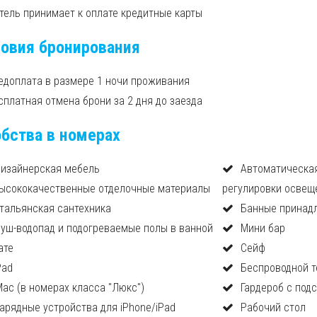
тель принимает к оплате кредитные карты
овия бронирования
едоплата в размере 1 ночи проживания
сплатная отмена брони за 2 дня до заезда
бства в номерах
изайнерская мебель
Автоматическая
ысококачественные отделочные материалы
регулировки освещ
тальянская сантехника
Банные принад
уш-водопад и подогреваемые полы в ванной
Мини бар
ате
Сейф
Pad
Беспроводной 
Mac (в номерах класса "Люкс")
Гардероб с под
арядные устройства для iPhone/iPad
Рабочий стол