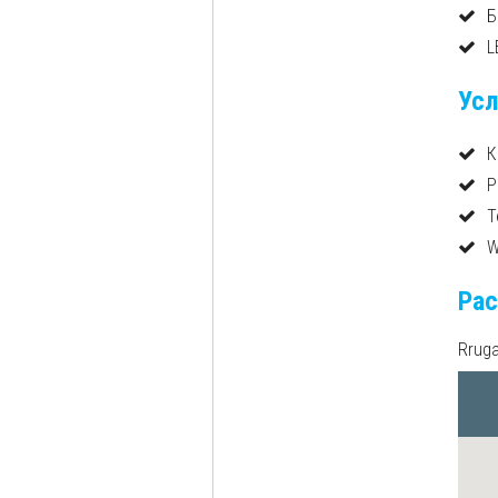
Б
L
Усл
К
Р
Т
W
Ра
Rruga