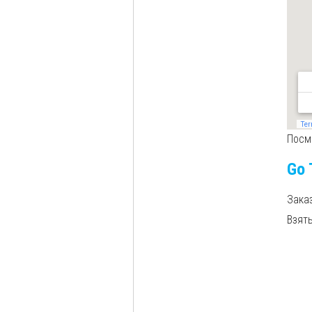
Посм
Go 
Зака
Взят