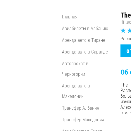
The
Главная
Hi-te
Авиабилеты в Албанию
Расп
Аренда авто в Тиране
о
Аренда авто в Саранде
Автопрокат в
Об 
Черногории
The 
Аренда авто в
Расп
боль
Македонии
изыс
Алес
Трансфер Албания
стил
Трансфер Македония